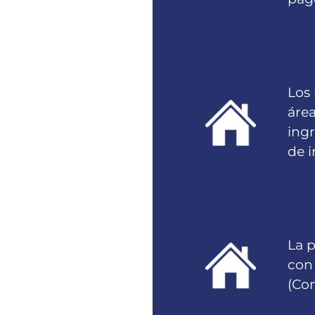
Los 
área
ingr
de i
La 
con 
(Con