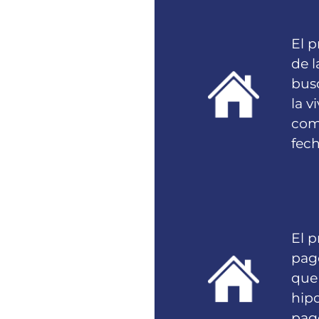
El p
de 
bus
la v
com
fech
El p
pago
que 
hipo
pago