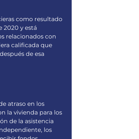
cieras como resultado
e 2020 y está
os relacionados con
iera calificada que
 después de esa
de atraso en los
n la vivienda para los
ón de la asistencia
independiente, los
cibir fondos.