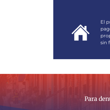
El p
pago
prop
sin 
Para denu