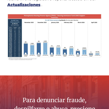
Actualizaciones
.
Para denunciar fraude,
despilfarro o abuso,
presione